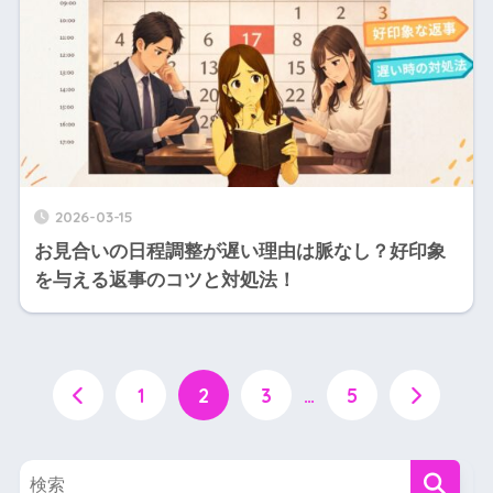
2026-03-15
お見合いの日程調整が遅い理由は脈なし？好印象
を与える返事のコツと対処法！
1
2
3
…
5