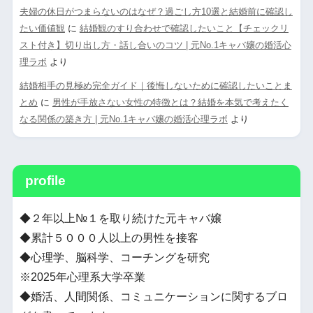
夫婦の休日がつまらないのはなぜ？過ごし方10選と結婚前に確認し
たい価値観
に
結婚観のすり合わせで確認したいこと【チェックリ
スト付き】切り出し方・話し合いのコツ | 元No.1キャバ嬢の婚活心
理ラボ
より
結婚相手の見極め完全ガイド｜後悔しないために確認したいことま
とめ
に
男性が手放さない女性の特徴とは？結婚を本気で考えたく
なる関係の築き方 | 元No.1キャバ嬢の婚活心理ラボ
より
profile
◆２年以上№１を取り続けた元キャバ嬢
◆累計５０００人以上の男性を接客
◆心理学、脳科学、コーチングを研究
※2025年心理系大学卒業
◆婚活、人間関係、コミュニケーションに関するブロ