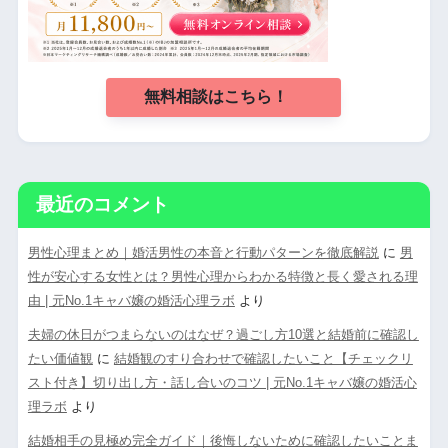
無料相談はこちら！
最近のコメント
男性心理まとめ｜婚活男性の本音と行動パターンを徹底解説
に
男
性が安心する女性とは？男性心理からわかる特徴と長く愛される理
由 | 元No.1キャバ嬢の婚活心理ラボ
より
夫婦の休日がつまらないのはなぜ？過ごし方10選と結婚前に確認し
たい価値観
に
結婚観のすり合わせで確認したいこと【チェックリ
スト付き】切り出し方・話し合いのコツ | 元No.1キャバ嬢の婚活心
理ラボ
より
結婚相手の見極め完全ガイド｜後悔しないために確認したいことま