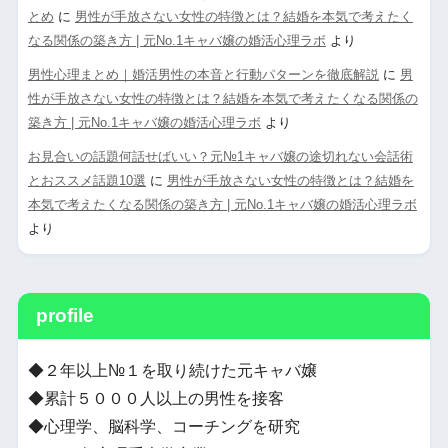
とめ
に
男性が手放さない女性の特徴とは？結婚を本気で考えたく
なる関係の築き方 | 元No.1キャバ嬢の婚活心理ラボ
より
男性心理まとめ｜婚活男性の本音と行動パターンを徹底解説
に
男
性が手放さない女性の特徴とは？結婚を本気で考えたくなる関係の
築き方 | 元No.1キャバ嬢の婚活心理ラボ
より
お見合いの話題何話せばいい？元№1キャバ嬢の途切れない会話術
とおススメ話題10選
に
男性が手放さない女性の特徴とは？結婚を
本気で考えたくなる関係の築き方 | 元No.1キャバ嬢の婚活心理ラボ
より
profile
◆２年以上№１を取り続けた元キャバ嬢
◆累計５０００人以上の男性を接客
◆心理学、脳科学、コーチングを研究