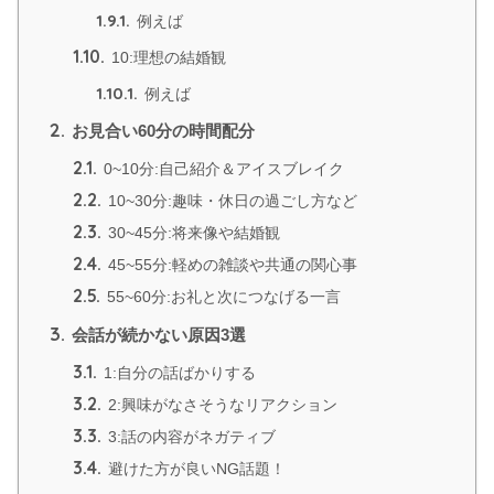
1.9.1.
例えば
1.10.
10:理想の結婚観
1.10.1.
例えば
2.
お見合い60分の時間配分
2.1.
0~10分:自己紹介＆アイスブレイク
2.2.
10~30分:趣味・休日の過ごし方など
2.3.
30~45分:将来像や結婚観
2.4.
45~55分:軽めの雑談や共通の関心事
2.5.
55~60分:お礼と次につなげる一言
3.
会話が続かない原因3選
3.1.
1:自分の話ばかりする
3.2.
2:興味がなさそうなリアクション
3.3.
3:話の内容がネガティブ
3.4.
避けた方が良いNG話題！