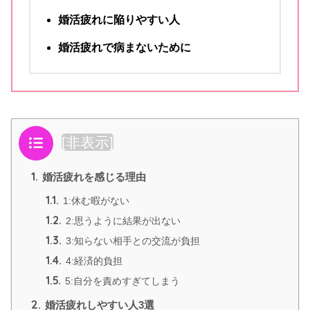
婚活疲れに陥りやすい人
婚活疲れで病まないために
目次
[
非表示
]
1.
婚活疲れを感じる理由
1.1.
1:休む暇がない
1.2.
2:思うように結果が出ない
1.3.
3:知らない相手との交流が負担
1.4.
4:経済的負担
1.5.
5:自分を責めすぎてしまう
2.
婚活疲れしやすい人3選