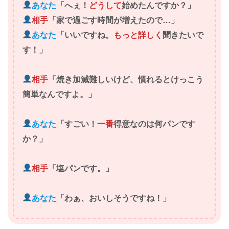
あなた
「へぇ！
どうして
始めたんですか？
」
相手
「家で過ごす時間が増えたので…」
あなた
「いいですね。
もっと詳しく
聞きたいで
す！」
相手
「焼き加減難しいけど、慣れるとけっこう
簡単なんですよ。」
あなた
「すごい！
一番
得意なのは何パンです
か？
」
相手
「塩パンです。」
あなた
「わぁ、おいしそうですね！」